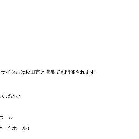
リサイタルは秋田市と鷹巣でも開催されます。
。
能ください。
小ホール
オークホール）