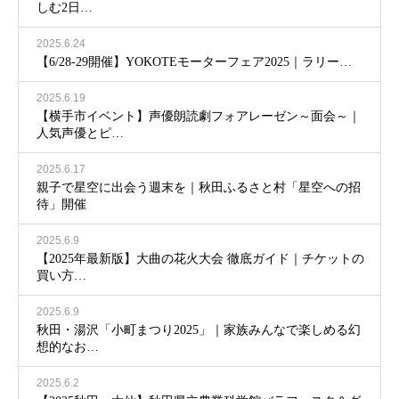
しむ2日…
2025.6.24
【6/28-29開催】YOKOTEモーターフェア2025｜ラリー…
2025.6.19
【横手市イベント】声優朗読劇フォアレーゼン～面会～｜
人気声優とピ…
2025.6.17
親子で星空に出会う週末を｜秋田ふるさと村「星空への招
待」開催
2025.6.9
【2025年最新版】大曲の花火大会 徹底ガイド｜チケットの
買い方…
2025.6.9
秋田・湯沢「小町まつり2025」｜家族みんなで楽しめる幻
想的なお…
2025.6.2